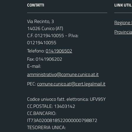
CONTATTI
LINK UTIL
Via Recinto, 3
Regione
14026 Cunico (AT)
Provincia
C.F. 01219410055 - P.Iva:
01219410055
Telefono:
0141906502
Fax: 0141906202
E-mail:
PEC:
Codice univoco fatt. elettronica: UFV95Y
CC.POSTALE: 13403142
CC.BANCARIO:
IT73A0200818522000000798872
TESORERIA UNICA: