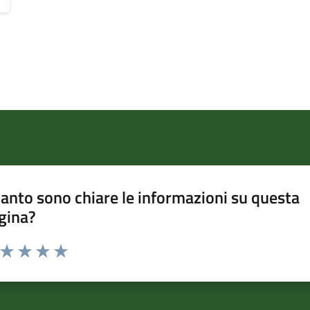
anto sono chiare le informazioni su questa
gina?
a da 1 a 5 stelle la pagina
ta 1 stelle su 5
Valuta 2 stelle su 5
Valuta 3 stelle su 5
Valuta 4 stelle su 5
Valuta 5 stelle su 5