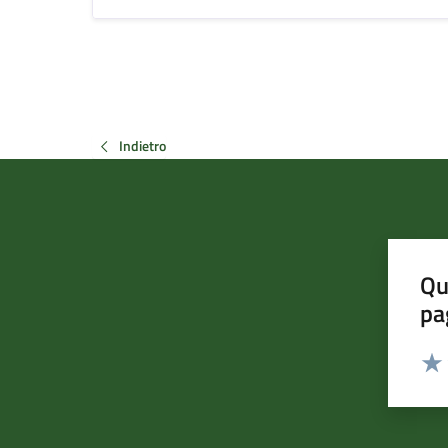
Indietro
Qu
pa
Valut
Valu