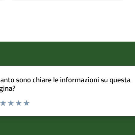
anto sono chiare le informazioni su questa
gina?
a da 1 a 5 stelle la pagina
ta 1 stelle su 5
Valuta 2 stelle su 5
Valuta 3 stelle su 5
Valuta 4 stelle su 5
Valuta 5 stelle su 5