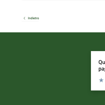
Indietro
Qu
pa
Valut
Valu