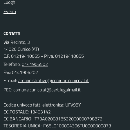
Luoghi
Eventi
CONTATTI
Via Recinto, 3
14026 Cunico (AT)
C.F. 01219410055 - P.Iva: 01219410055
Telefono:
0141906502
Fax: 0141906202
E-mail:
PEC:
Codice univoco fatt. elettronica: UFV95Y
CC.POSTALE: 13403142
CC.BANCARIO: IT73A0200818522000000798872
TESORERIA UNICA: IT68L0100004306TU0000000873