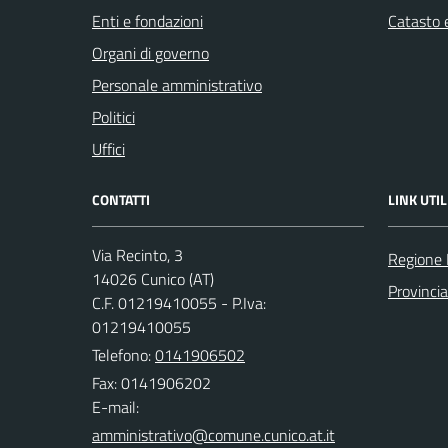
Enti e fondazioni
Catasto e
Organi di governo
Personale amministrativo
Politici
Uffici
CONTATTI
LINK UTIL
Via Recinto, 3
Regione
14026 Cunico (AT)
Provincia
C.F. 01219410055 - P.Iva:
01219410055
Telefono:
0141906502
Fax: 0141906202
E-mail: