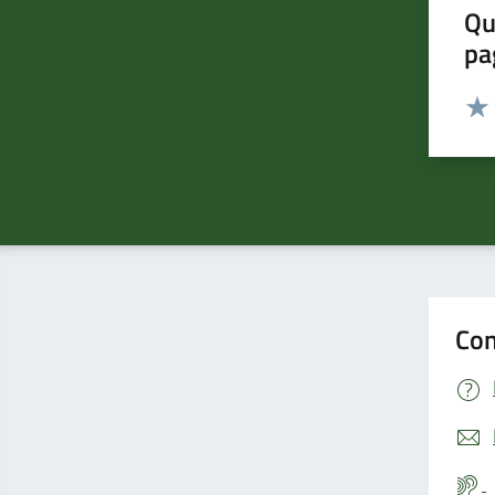
Qu
pa
Valut
Valu
Con