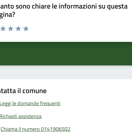
anto sono chiare le informazioni su questa
gina?
a da 1 a 5 stelle la pagina
ta 1 stelle su 5
Valuta 2 stelle su 5
Valuta 3 stelle su 5
Valuta 4 stelle su 5
Valuta 5 stelle su 5
tatta il comune
Leggi le domande frequenti
Richiedi assistenza
Chiama il numero 0141906502