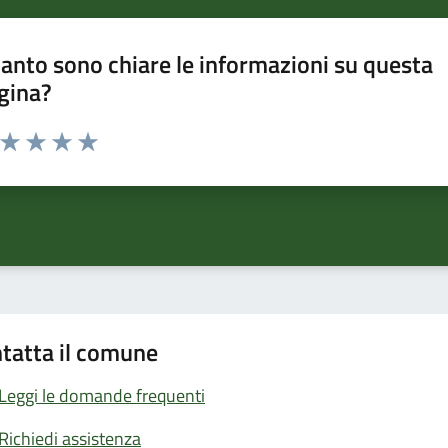
anto sono chiare le informazioni su questa
gina?
a da 1 a 5 stelle la pagina
ta 1 stelle su 5
Valuta 2 stelle su 5
Valuta 3 stelle su 5
Valuta 4 stelle su 5
Valuta 5 stelle su 5
tatta il comune
Leggi le domande frequenti
Richiedi assistenza