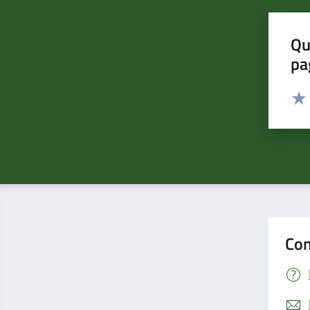
Qu
pa
Valut
Valu
Con