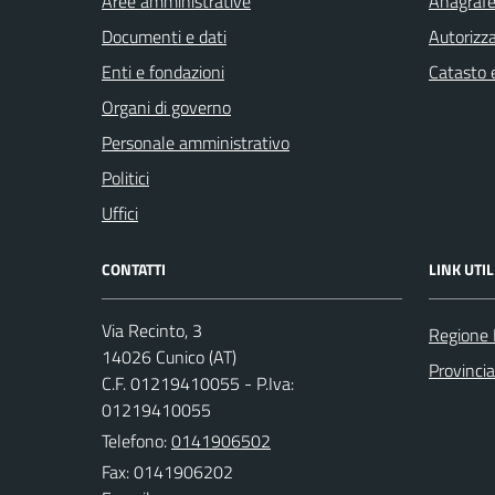
Aree amministrative
Anagrafe 
Documenti e dati
Autorizza
Enti e fondazioni
Catasto e
Organi di governo
Personale amministrativo
Politici
Uffici
CONTATTI
LINK UTIL
Via Recinto, 3
Regione
14026 Cunico (AT)
Provincia
C.F. 01219410055 - P.Iva:
01219410055
Telefono:
0141906502
Fax: 0141906202