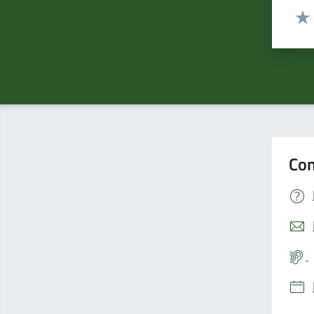
Valut
Valu
Con