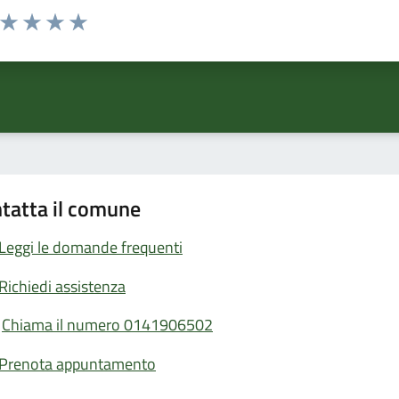
a da 1 a 5 stelle la pagina
ta 1 stelle su 5
Valuta 2 stelle su 5
Valuta 3 stelle su 5
Valuta 4 stelle su 5
Valuta 5 stelle su 5
tatta il comune
Leggi le domande frequenti
Richiedi assistenza
Chiama il numero 0141906502
Prenota appuntamento