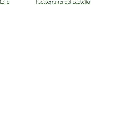
tello
I sotterranei del castello